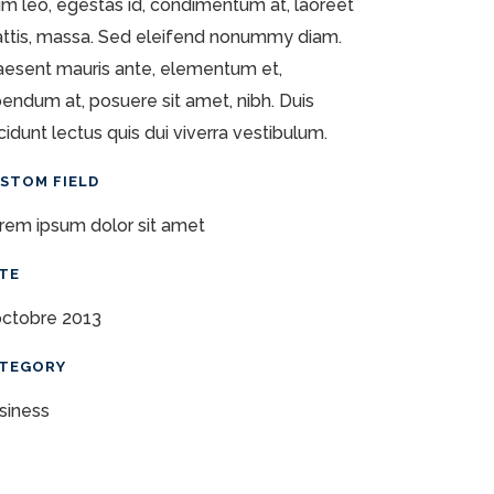
im leo, egestas id, condimentum at, laoreet
ttis, massa. Sed eleifend nonummy diam.
aesent mauris ante, elementum et,
bendum at, posuere sit amet, nibh. Duis
ncidunt lectus quis dui viverra vestibulum.
STOM FIELD
rem ipsum dolor sit amet
TE
octobre 2013
TEGORY
siness