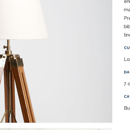
en
ma
Pr
bi
ti
CU
Lo
DA
7 
CA
Bu