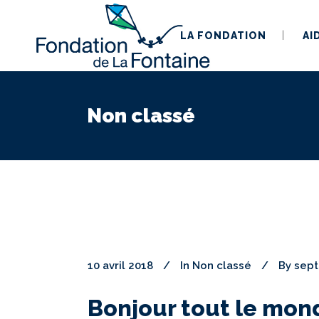
LA FONDATION
AI
Non classé
10 avril 2018
In
Non classé
By
sep
Bonjour tout le mon